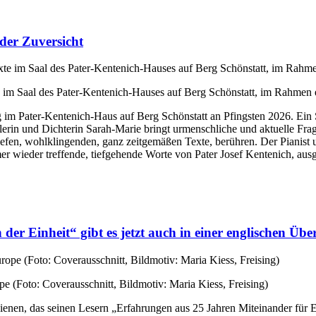
 der Zuversicht
im Saal des Pater-Kentenich-Hauses auf Berg Schönstatt, im Rahmen ei
ng im Pater-Kentenich-Haus auf Berg Schönstatt an Pfingsten 2026. Ein 
in und Dichterin Sarah-Marie bringt urmenschliche und aktuelle Frage
iefen, wohlklingenden, ganz zeitgemäßen Texte, berühren. Der Pianist
wieder treffende, tiefgehende Worte von Pater Josef Kentenich, ausge
r Einheit“ gibt es jetzt auch in einer englischen Übe
e (Foto: Coverausschnitt, Bildmotiv: Maria Kiess, Freising)
hienen, das seinen Lesern „Erfahrungen aus 25 Jahren Miteinander für