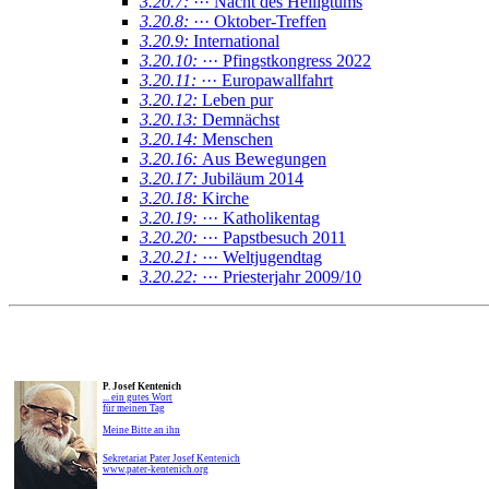
3.20.7:
··· Nacht des Heiligtums
3.20.8:
··· Oktober-Treffen
3.20.9:
International
3.20.10:
··· Pfingstkongress 2022
3.20.11:
··· Europawallfahrt
3.20.12:
Leben pur
3.20.13:
Demnächst
3.20.14:
Menschen
3.20.16:
Aus Bewegungen
3.20.17:
Jubiläum 2014
3.20.18:
Kirche
3.20.19:
··· Katholikentag
3.20.20:
··· Papstbesuch 2011
3.20.21:
··· Weltjugendtag
3.20.22:
··· Priesterjahr 2009/10
P. Josef Kentenich
... ein gutes Wort
für meinen Tag
Meine Bitte an ihn
Sekretariat Pater Josef Kentenich
www.pater-kentenich.org