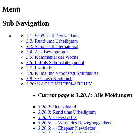
Menü
Sub Navigation
3.1:
Schönstatt Deutschland
3.2:
Rund ums Urheiligtum
3.3:
Schönstatt international
3.4:
Aus Bewegungen
3.5:
Kommentar der Woche
3.6:
ImPuls Schönstatt synodal
3.7:
Inspiration
3.8:
Klima und Schönstatt-Spiritualität
3.9:
··· Causa Kentenich
3.20:
NACHRICHTEN-ARCHIV
Current page is 3.20.1:
Alle Meldungen
3.20.2:
Deutschland
3.20.3:
Rund ums Urheiligtum
3.20.4:
··· Fest 2013
3.20.5:
··· Worte des Bewegungsleiters
3.20.6:
··· Ehepaar-Newsletter