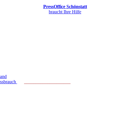
PressOffice Schönstatt
braucht Ihre Hilfe
land
issbrauch
____________________