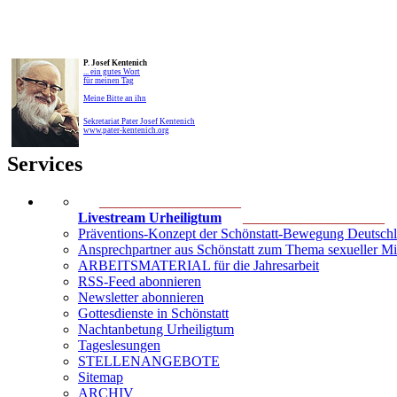
P. Josef Kentenich
... ein gutes Wort
für meinen Tag
Meine Bitte an ihn
Sekretariat Pater Josef Kentenich
www.pater-kentenich.org
Services
____________________
Livestream Urheiligtum
____________________
Präventions-Konzept der Schönstatt-Bewegung Deutsch
Ansprechpartner aus Schönstatt zum Thema sexueller M
ARBEITSMATERIAL für die Jahresarbeit
RSS-Feed abonnieren
Newsletter abonnieren
Gottesdienste in Schönstatt
Nachtanbetung Urheiligtum
Tageslesungen
STELLENANGEBOTE
Sitemap
ARCHIV