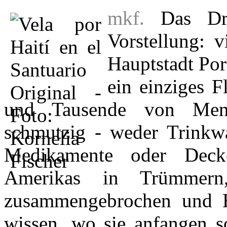
mkf.
Das Dram
Vorstellung: v
Hauptstadt Port
ein einziges F
und Tausende von Mensc
schmutzig - weder Trinkw
Medikamente oder Dec
Amerikas in Trümmern
zusammengebrochen und He
wissen, wo sie anfangen so