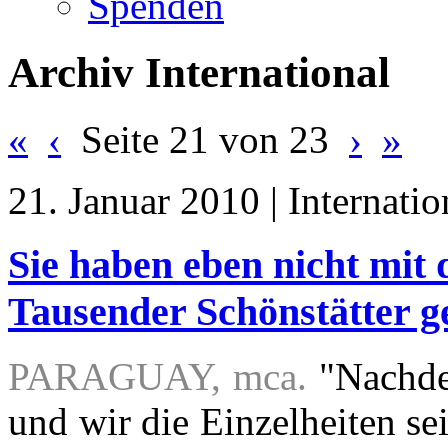
Spenden
Archiv International
«
‹
Seite 21 von 23
›
»
21. Januar 2010 | Internatio
Sie haben eben nicht mit 
Tausender Schönstätter g
PARAGUAY, mca.
"Nachdem
und wir die Einzelheiten se