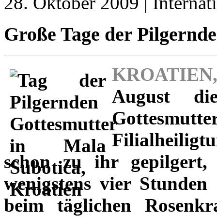
28. Oktober 2009 | Internat
Große Tage der Pilgernde
KROATIEN, 
August di
Gottesmut
Filialheilig
schon zu ihr gepilgert,
wenigstens vier Stunden 
beim täglichen Rosenk