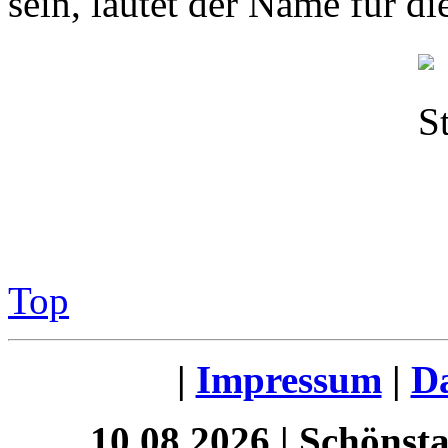
sein, lautet der Name für d
Top
|
Impressum
|
Da
10.08.2026 | Schönst