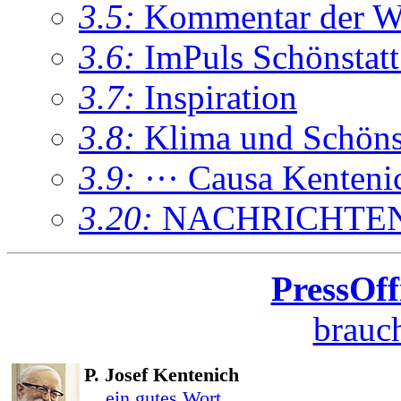
3.5:
Kommentar der W
3.6:
ImPuls Schönstatt
3.7:
Inspiration
3.8:
Klima und Schönsta
3.9:
··· Causa Kenteni
3.20:
NACHRICHTE
PressOff
brauch
P. Josef Kentenich
... ein gutes Wort