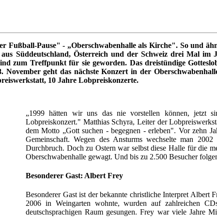
er Fußball-Pause" - „Oberschwabenhalle als Kirche". So und ähnl
n aus Süddeutschland, Österreich und der Schweiz drei Mal im
nd zum Treffpunkt für sie geworden. Das dreistündige Gotteslob
. November geht das nächste Konzert in der Oberschwabenhalle 
eiswerkstatt, 10 Jahre Lobpreiskonzerte.
„1999 hätten wir uns das nie vorstellen können, jetzt
Lobpreiskonzert." Matthias Schyra, Leiter der Lobpreiswerkst
dem Motto „Gott suchen - begegnen - erleben". Vor zehn Ja
Gemeinschaft. Wegen des Ansturms wechselte man 2002 in
Durchbruch. Doch zu Ostern war selbst diese Halle für die me
Oberschwabenhalle gewagt. Und bis zu 2.500 Besucher folgen
Besonderer Gast: Albert Frey
Besonderer Gast ist der bekannte christliche Interpret Albert
2006 in Weingarten wohnte, wurden auf zahlreichen CDs 
deutschsprachigen Raum gesungen. Frey war viele Jahre M