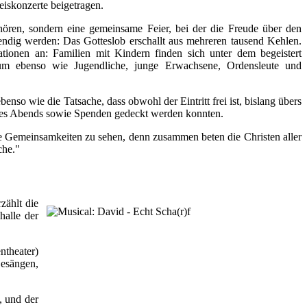
iskonzerte beigetragen.
ören, sondern eine gemeinsame Feier, bei der die Freude über den
endig werden: Das Gotteslob erschallt aus mehreren tausend Kehlen.
tionen an: Familien mit Kindern finden sich unter dem begeistert
kum ebenso wie Jugendliche, junge Erwachsene, Ordensleute und
o wie die Tatsache, dass obwohl der Eintritt frei ist, bislang übers
 des Abends sowie Spenden gedeckt werden konnten.
 die Gemeinsamkeiten zu sehen, denn zusammen beten die Christen aller
che."
zählt die
halle der
ntheater)
Gesängen,
, und der