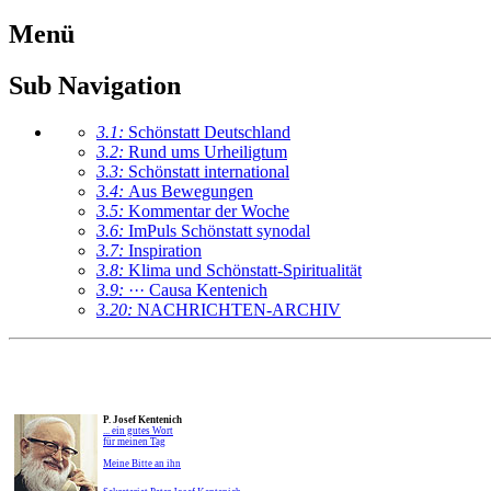
Menü
Sub Navigation
3.1:
Schönstatt Deutschland
3.2:
Rund ums Urheiligtum
3.3:
Schönstatt international
3.4:
Aus Bewegungen
3.5:
Kommentar der Woche
3.6:
ImPuls Schönstatt synodal
3.7:
Inspiration
3.8:
Klima und Schönstatt-Spiritualität
3.9:
··· Causa Kentenich
3.20:
NACHRICHTEN-ARCHIV
P. Josef Kentenich
... ein gutes Wort
für meinen Tag
Meine Bitte an ihn