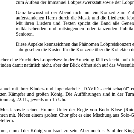
zum Aufbau der Immanuel Lobpreiswerkstatt sowie der Lobpre
Ganz bewusst ist der Abend nicht nur ein Konzert zum Zuh
auferstandenen Herrn durch die Musik und die Liedtexte leb
Mit ihren Liedern und Texten spricht die Band alle Genera
mitklatschenden und mitsingenden oder tanzenden Publi
Senioren.
Diese Aspekte kennzeichnen das Phänomen Lobpreiskonzert ebens
Jahr gesehen die Kosten für die Konzerte über die Kollekten
cher eine Frucht des Lobpreises: In der Anbetung fällt es leicht, auf
en damit natürlich nicht, aber der Blick öffnet sich auf das Wesentli
anuel mit ihrer Kinder- und Jugendarbeit: „DAVID - echt scha(r)f" er
ckten Kämpfer und großen König. Die Aufführungen sind in der Turn
Sonntag, 22.11., jeweils um 15 Uhr.
he Musik sowie seinen Humor. Unter der Regie von Bodo Klose (Rute
Jahren mit. Neben einem großen Chor gibt es eine Mischung aus Solo-
Helfern.
mt, einmal der König von Israel zu sein. Aber noch ist Saul der King