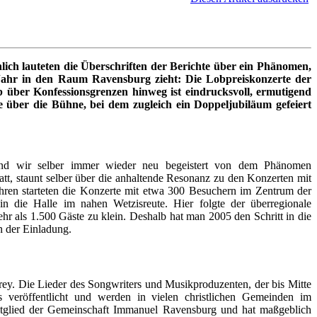
ich lauteten die Überschriften der Berichte über ein Phänomen,
 Jahr in den Raum Ravensburg zieht: Die Lobpreiskonzerte der
 über Konfessionsgrenzen hinweg ist eindrucksvoll, ermutigend
über die Bühne, bei dem zugleich ein Doppeljubiläum gefeiert
 sind wir selber immer wieder neu begeistert von dem Phänomen
att, staunt selber über die anhaltende Resonanz zu den Konzerten mit
hren starteten die Konzerte mit etwa 300 Besuchern im Zentrum der
 die Halle im nahen Wetzisreute. Hier folgte der überregionale
hr als 1.500 Gäste zu klein. Deshalb hat man 2005 den Schritt in die
 der Einladung.
 Frey. Die Lieder des Songwriters und Musikproduzenten, der bis Mitte
veröffentlicht und werden in vielen christlichen Gemeinden im
itglied der Gemeinschaft Immanuel Ravensburg und hat maßgeblich