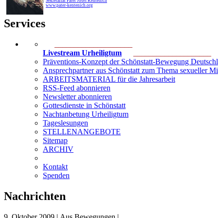
Sekretariat Pater Josef Kentenich
www.pater-kentenich.org
Services
____________________
Livestream Urheiligtum
____________________
Präventions-Konzept der Schönstatt-Bewegung Deutsch
Ansprechpartner aus Schönstatt zum Thema sexueller M
ARBEITSMATERIAL für die Jahresarbeit
RSS-Feed abonnieren
Newsletter abonnieren
Gottesdienste in Schönstatt
Nachtanbetung Urheiligtum
Tageslesungen
STELLENANGEBOTE
Sitemap
ARCHIV
Kontakt
Spenden
Nachrichten
9. Oktober 2009 | Aus Bewegungen |