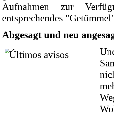
Aufnahmen zur Verfüg
entsprechendes "Getümmel" d
Abgesagt und neu angesagt
Un
Sam
nic
me
We
Wol