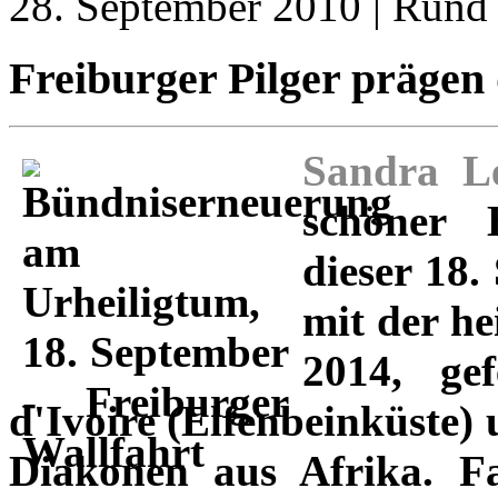
28. September 2010 | Rund
Freiburger Pilger prägen
Sandra Le
schöner 
dieser 18
mit der h
2014, ge
d'Ivoire (Elfenbeinküste) 
Diakonen aus Afrika. F