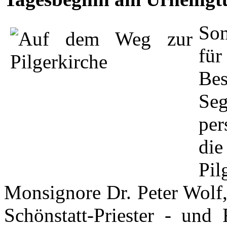
So
für
Be
Se
per
di
Pil
Monsignore Dr. Peter Wolf, 
Schönstatt-Priester - und 