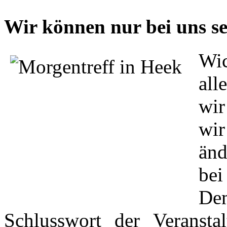
Wir können nur bei uns se
Wic
al
wir
wir
änd
be
De
Schlusswort der Veransta