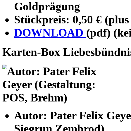
Goldprägung
Stückpreis: 0,50 € (plu
DOWNLOAD
(pdf) (ke
Karten-Box Liebesbündni
Autor: Pater Felix Geye
Siegrun Zembrod)