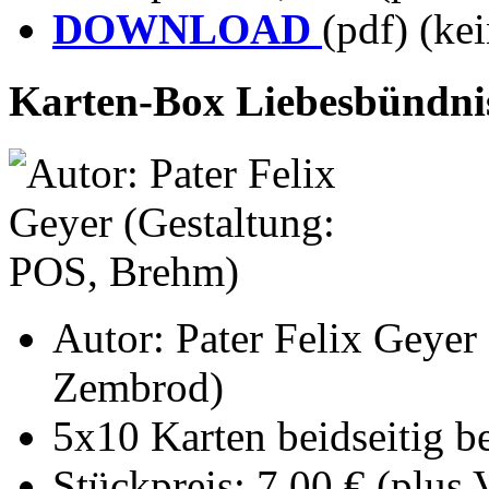
DOWNLOAD
(pdf) (ke
Karten-Box Liebesbündni
Autor: Pater Felix Geyer
Zembrod)
5x10 Karten beidseitig b
Stückpreis: 7,00 € (plus