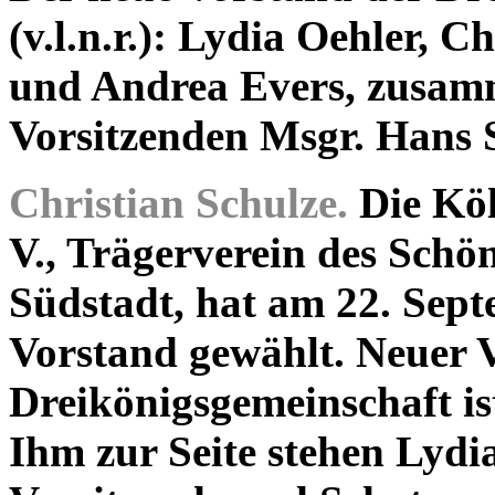
(v.l.n.r.): Lydia Oehler, C
und Andrea Evers, zusam
Vorsitzenden Msgr. Hans S
Christian Schulze.
Die Köl
V., Trägerverein des Schö
Südstadt, hat am 22. Sep
Vorstand gewählt. Neuer V
Dreikönigsgemeinschaft is
Ihm zur Seite stehen Lydia