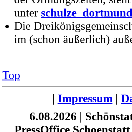
unter
schulze_dortmun
Die Dreikönigsgemeinscha
im (schon äußerlich) au
Top
|
Impressum
|
Da
6.08.2026 | Schönst
PressOffice Schoenstatt 