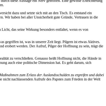
 durch diese Aussage ein Nerv getroffen. Eine gewisse Erleichterung
am.
ersicht dazu und setzte sich mit an den Tisch. Es entstand ein
n. Wir haben bei aller Unsicherheit gute Gründe, Vertrauen in die
em Licht, das seine Wirkung besonders entfaltet, wenn es von
gegriffen ist, was in unserer Zeit liegt. Pilgern ist etwas Aktives.
d erobert werden. Der Aufruf, Pilger der Hoffnung zu sein, trägt die
ealität zu verschließen. Genauso heißt Hoffnung nicht, die Hände in
nung auch eine politische Dimension hat. Es geht darum, sich
f, Maßnahmen zum Erlass der Auslandsschulden zu ergreifen und dabei
e nicht nachlassenden Aufrufe des Papstes zum Frieden in der Welt