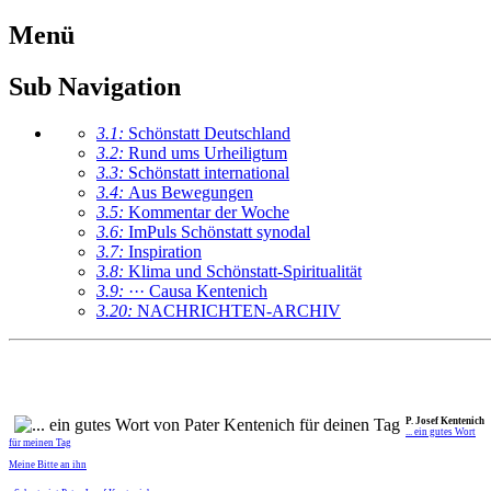
Menü
Sub Navigation
3.1:
Schönstatt Deutschland
3.2:
Rund ums Urheiligtum
3.3:
Schönstatt international
3.4:
Aus Bewegungen
3.5:
Kommentar der Woche
3.6:
ImPuls Schönstatt synodal
3.7:
Inspiration
3.8:
Klima und Schönstatt-Spiritualität
3.9:
··· Causa Kentenich
3.20:
NACHRICHTEN-ARCHIV
P. Josef Kentenich
... ein gutes Wort
für meinen Tag
Meine Bitte an ihn