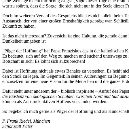
„Die Weltlage macht mir richtig Angst“, sagte dieser Tage eine Frau
war zu spüren, dass die Sorge, die sich nicht nur in der Seele diese
Doch im weiteren Verlauf des Gesprächs blieb es nicht allein beim Tei
Austausch, der von einer großen Ernsthaftigkeit geprägt war. Schließ
Zukunft zu haben.
Ist das nicht interessant? Zuversicht ist eine Haltung, die gerade dan
Dunkelheit umgeben ist.
„Pilger der Hoffnung“ hat Papst Franziskus das in der katholischen Kir
Es bedeutet, sich auf den Weg zu machen und suchend unterwegs zu sei
Botschaft in sich: Es lohnt sich aufzubrechen!
Dabei ist Hoffnung nicht als etwas Banales zu verstehen. Es heißt ni
den Schoß zu legen. Im Gegenteil: In seinen Äußerungen zu Beginn de
einzusetzen für eine neue Vision für die Menschen und die ganze Er
Dafür steht unter anderem der – biblisch inspirierte – Aufruf des Pap
die Existenz von ökologischen Schulden zwischen Nord und Süd anz
können als Ausdruck aktiven Hoffens verstanden werden.
So begebe ich mich gerne als Pilger der Hoffnung und als Kundschaf
P. Frank Riedel, München
Schönstatt-Pater