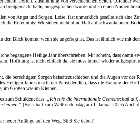
 bei einem Treffen. Zustimmung von verschiedenen Seiten. Offenbar war
r Frau breitgemacht hatte, ausgesprochen wurde und so einen Namen bek
len von Angst und Sorgen. Leise, fast unmerklich gesellte sich eine Zuv
lich die Erkenntnis: Wir stehen nicht ohne Halt auf schwankendem Bode
n in den Blick kommt, wenn sie angefragt ist. Das ist ähnlich wie mit d
che begangene Heilige Jahr überschrieben. Mir scheint, dass damit etwas 
n. Hoffnung ist nicht einfach da, sie muss immer wieder aufgespürt un
cht, die berechtigten Sorgen beiseitezuschieben und die Augen vor der R
s Heiligen Jahres macht der Papst deutlich, dass die Haltung der Hoff
de, im Großen wie im Kleinen.
stes zum Schuldenerlass:
„Ich rufe die internationale Gemeinschaft au
uerkennen.“
(Botschaft zum Weltfriedenstag am 1. Januar 2025) Auch di
ter neuer Anfänge auf den Weg. Sind Sie dabei?