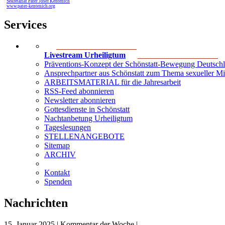
Sekretariat Pater Josef Kentenich
www.pater-kentenich.org
Services
____________________
Livestream Urheiligtum
____________________
Präventions-Konzept der Schönstatt-Bewegung Deutsch
Ansprechpartner aus Schönstatt zum Thema sexueller M
ARBEITSMATERIAL für die Jahresarbeit
RSS-Feed abonnieren
Newsletter abonnieren
Gottesdienste in Schönstatt
Nachtanbetung Urheiligtum
Tageslesungen
STELLENANGEBOTE
Sitemap
ARCHIV
Kontakt
Spenden
Nachrichten
15. Januar 2025 | Kommentar der Woche |