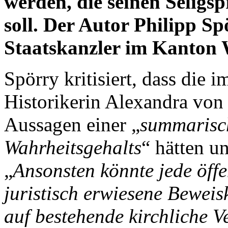
werden, die seinen Seligs
soll. Der Autor Philipp Sp
Staatskanzler im Kanton W
Spörry kritisiert, dass die 
Historikerin Alexandra vo
Aussagen einer „
summarisc
Wahrheitsgehalts
“ hätten u
„
Ansonsten könnte jede öff
juristisch erwiesene Beweisk
auf bestehende kirchliche 