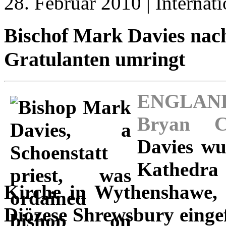
28. Februar 2010 | Internati
Bischof Mark Davies nach
Gratulanten umringt
ENGLAND,
Bryan 
Davies wu
Kathedra 
Kirche in Wythenshawe, 
Diözese Shrewsbury einge