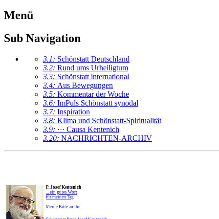
Menü
Sub Navigation
3.1:
Schönstatt Deutschland
3.2:
Rund ums Urheiligtum
3.3:
Schönstatt international
3.4:
Aus Bewegungen
3.5:
Kommentar der Woche
3.6:
ImPuls Schönstatt synodal
3.7:
Inspiration
3.8:
Klima und Schönstatt-Spiritualität
3.9:
··· Causa Kentenich
3.20:
NACHRICHTEN-ARCHIV
P. Josef Kentenich
... ein gutes Wort
für meinen Tag
Meine Bitte an ihn