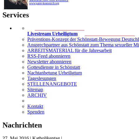
Sekretariat Pater Josef Kentenich
www.pater-kentenich.org
Services
____________________
Livestream Urheiligtum
____________________
Präventions-Konzept der Schönstatt-Bewegung Deutsch
Ansprechpartner aus Schönstatt zum Thema sexueller M
ARBEITSMATERIAL für die Jahresarbeit
RSS-Feed abonnieren
Newsletter abonnieren
Gottesdienste in Schönstatt
Nachtanbetung Urheiligtum
Tageslesungen
STELLENANGEBOTE
Sitemap
ARCHIV
Kontakt
Spenden
Nachrichten
27. Mai 2016 | Katholikentag |