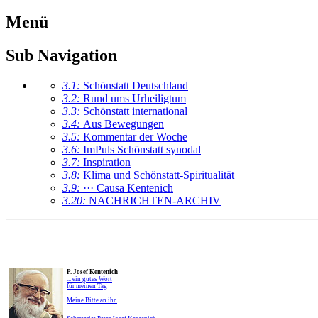
Menü
Sub Navigation
3.1:
Schönstatt Deutschland
3.2:
Rund ums Urheiligtum
3.3:
Schönstatt international
3.4:
Aus Bewegungen
3.5:
Kommentar der Woche
3.6:
ImPuls Schönstatt synodal
3.7:
Inspiration
3.8:
Klima und Schönstatt-Spiritualität
3.9:
··· Causa Kentenich
3.20:
NACHRICHTEN-ARCHIV
P. Josef Kentenich
... ein gutes Wort
für meinen Tag
Meine Bitte an ihn