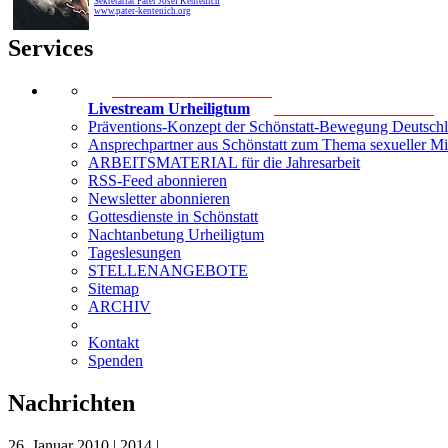
Sekretariat Pater Josef Kentenich
www.pater-kentenich.org
Services
____________________
Livestream Urheiligtum
____________________
Präventions-Konzept der Schönstatt-Bewegung Deutsch
Ansprechpartner aus Schönstatt zum Thema sexueller M
ARBEITSMATERIAL für die Jahresarbeit
RSS-Feed abonnieren
Newsletter abonnieren
Gottesdienste in Schönstatt
Nachtanbetung Urheiligtum
Tageslesungen
STELLENANGEBOTE
Sitemap
ARCHIV
Kontakt
Spenden
Nachrichten
26. Januar 2010 | 2014 |