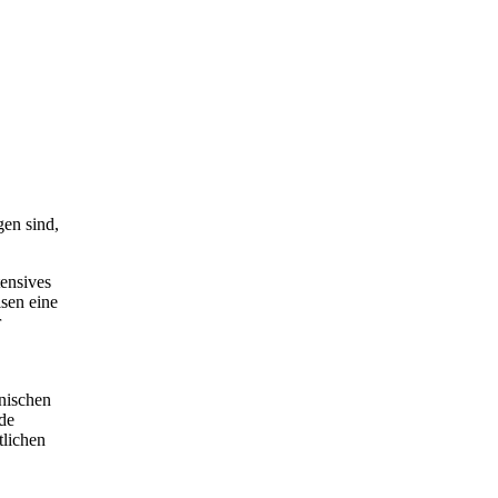
gen sind,
tensives
sen eine
r
nischen
de
tlichen