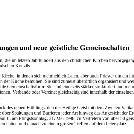
gungen und neue geistliche Gemeinschaften
 die im letzten Jahrhundert aus den christlichen Kirchen hervorgegan
anischen Konzils.
irche, in denen sich mehrheitlich Laien, aber auch Priester um ein in
 der Kirche bemühen. Sie sind zumeist überörtlich organisiert und wei
xible Gemeinschaftsform: Sie sind einerseits stärker strukturiert und meh
ionen, Verbände oder Vereine; gleichzeitig sind innerhalb der einzelnen
.
k des neuen Frühlings, den der Heilige Geist mit dem Zweiten Vatika
e über Spaltungen und Barrieren jeder Art hinweg das Angesicht der Er
aul II. am Pfingstsonntag, 31. Mai 1998, zu Vertretern von über 50 geis
en hatten und danach zu einem großen Treffen auf dem Petersplatz