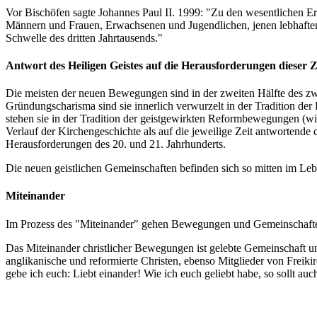
Vor Bischöfen sagte Johannes Paul II. 1999: "Zu den wesentlichen Er
Männern und Frauen, Erwachsenen und Jugendlichen, jenen lebhaften m
Schwelle des dritten Jahrtausends."
Antwort des Heiligen Geistes auf die Herausforderungen dieser Z
Die meisten der neuen Bewegungen sind in der zweiten Hälfte des zwa
Gründungscharisma sind sie innerlich verwurzelt in der Tradition der
stehen sie in der Tradition der geistgewirkten Reformbewegungen (w
Verlauf der Kirchengeschichte als auf die jeweilige Zeit antwortend
Herausforderungen des 20. und 21. Jahrhunderts.
Die neuen geistlichen Gemeinschaften befinden sich so mitten im Leb
Miteinander
Im Prozess des "Miteinander" gehen Bewegungen und Gemeinschaften 
Das Miteinander christlicher Bewegungen ist gelebte Gemeinschaft un
anglikanische und reformierte Christen, ebenso Mitglieder von Frei
gebe ich euch: Liebt einander! Wie ich euch geliebt habe, so sollt auc