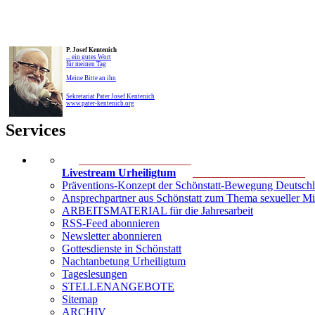
P. Josef Kentenich
... ein gutes Wort
für meinen Tag
Meine Bitte an ihn
Sekretariat Pater Josef Kentenich
www.pater-kentenich.org
Services
____________________
Livestream Urheiligtum
____________________
Präventions-Konzept der Schönstatt-Bewegung Deutsch
Ansprechpartner aus Schönstatt zum Thema sexueller M
ARBEITSMATERIAL für die Jahresarbeit
RSS-Feed abonnieren
Newsletter abonnieren
Gottesdienste in Schönstatt
Nachtanbetung Urheiligtum
Tageslesungen
STELLENANGEBOTE
Sitemap
ARCHIV