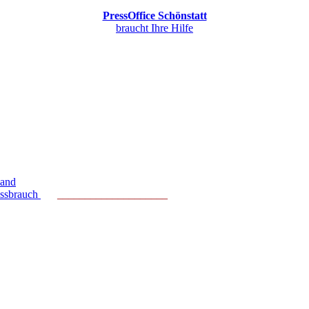
PressOffice Schönstatt
braucht Ihre Hilfe
land
issbrauch
____________________