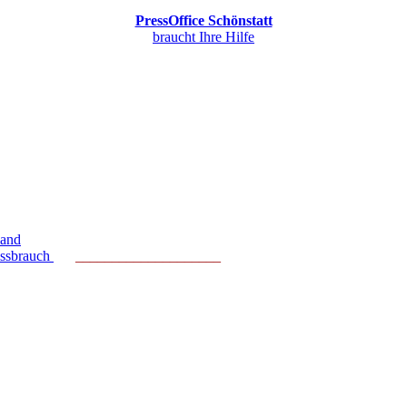
PressOffice Schönstatt
braucht Ihre Hilfe
land
issbrauch
____________________