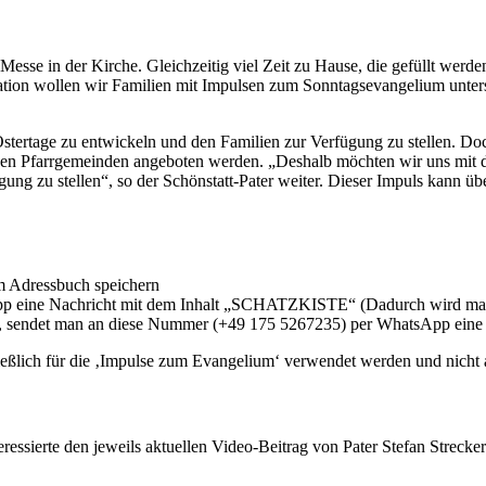
 in der Kirche. Gleichzeitig viel Zeit zu Hause, die gefüllt werden w
tion wollen wir Familien mit Impulsen zum Sonntagsevangelium unterstüt
Ostertage zu entwickeln und den Familien zur Verfügung zu stellen. Doc
enen Pfarrgemeinden angeboten werden. „Deshalb möchten wir uns mit d
ng zu stellen“, so der Schönstatt-Pater weiter. Dieser Impuls kann üb
 Adressbuch speichern
 eine Nachricht mit dem Inhalt „SCHATZKISTE“ (Dadurch wird man in
, sendet man an diese Nummer (+49 175 5267235) per WhatsApp eine
ließlich für die ‚Impulse zum Evangelium‘ verwendet werden und nicht
eressierte den jeweils aktuellen Video-Beitrag von Pater Stefan Strecker.