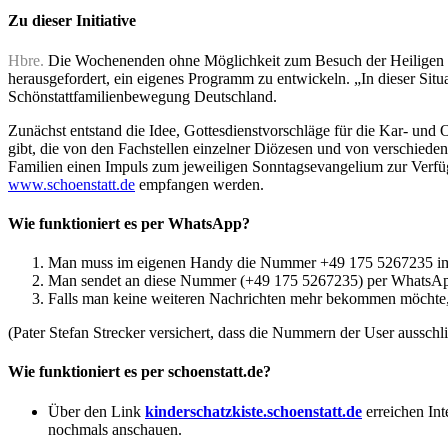
Zu dieser Initiative
Hbre.
Die Wochenenden ohne Möglichkeit zum Besuch der Heiligen Messe
herausgefordert, ein eigenes Programm zu entwickeln. „In dieser Situa
Schönstattfamilienbewegung Deutschland.
Zunächst entstand die Idee, Gottesdienstvorschläge für die Kar- und 
gibt, die von den Fachstellen einzelner Diözesen und von verschied
Familien einen Impuls zum jeweiligen Sonntagsevangelium zur Verfügu
www.schoenstatt.de
empfangen werden.
Wie funktioniert es per WhatsApp?
Man muss im eigenen Handy die Nummer +49 175 5267235 im
Man sendet an diese Nummer (+49 175 5267235) per WhatsApp
Falls man keine weiteren Nachrichten mehr bekommen möchte
(Pater Stefan Strecker versichert, dass die Nummern der User aussch
Wie funktioniert es per schoenstatt.de?
Über den Link
kinderschatzkiste.schoenstatt.de
erreichen Int
nochmals anschauen.