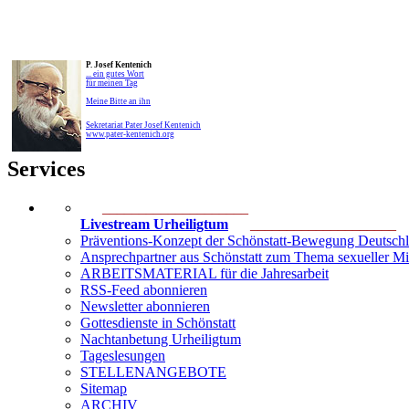
P. Josef Kentenich
... ein gutes Wort
für meinen Tag
Meine Bitte an ihn
Sekretariat Pater Josef Kentenich
www.pater-kentenich.org
Services
____________________
Livestream Urheiligtum
____________________
Präventions-Konzept der Schönstatt-Bewegung Deutsch
Ansprechpartner aus Schönstatt zum Thema sexueller M
ARBEITSMATERIAL für die Jahresarbeit
RSS-Feed abonnieren
Newsletter abonnieren
Gottesdienste in Schönstatt
Nachtanbetung Urheiligtum
Tageslesungen
STELLENANGEBOTE
Sitemap
ARCHIV