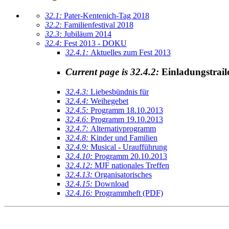
32.1:
Pater-Kentenich-Tag 2018
32.2:
Familienfestival 2018
32.3:
Jubiläum 2014
32.4:
Fest 2013 - DOKU
32.4.1:
Aktuelles zum Fest 2013
Current page is 32.4.2:
Einladungstrail
32.4.3:
Liebesbündnis für
32.4.4:
Weihegebet
32.4.5:
Programm 18.10.2013
32.4.6:
Programm 19.10.2013
32.4.7:
Alternativprogramm
32.4.8:
Kinder und Familien
32.4.9:
Musical - Uraufführung
32.4.10:
Programm 20.10.2013
32.4.12:
MJF nationales Treffen
32.4.13:
Organisatorisches
32.4.15:
Download
32.4.16:
Programmheft (PDF)