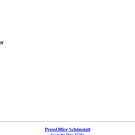
er
PressOffice Schönstatt
braucht Ihre Hilfe