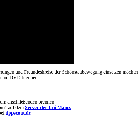
ungen und Freundeskreise der Schönstattbewegung einsetzen möchten,
f eine DVD brennen.
zum anschließenden brennen
om" auf dem
Server der Uni Mainz
bei
tippscout.de