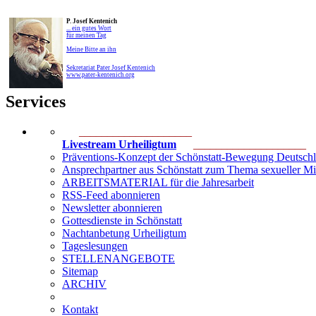
P. Josef Kentenich
... ein gutes Wort
für meinen Tag
Meine Bitte an ihn
Sekretariat Pater Josef Kentenich
www.pater-kentenich.org
Services
____________________
Livestream Urheiligtum
____________________
Präventions-Konzept der Schönstatt-Bewegung Deutsch
Ansprechpartner aus Schönstatt zum Thema sexueller M
ARBEITSMATERIAL für die Jahresarbeit
RSS-Feed abonnieren
Newsletter abonnieren
Gottesdienste in Schönstatt
Nachtanbetung Urheiligtum
Tageslesungen
STELLENANGEBOTE
Sitemap
ARCHIV
Kontakt