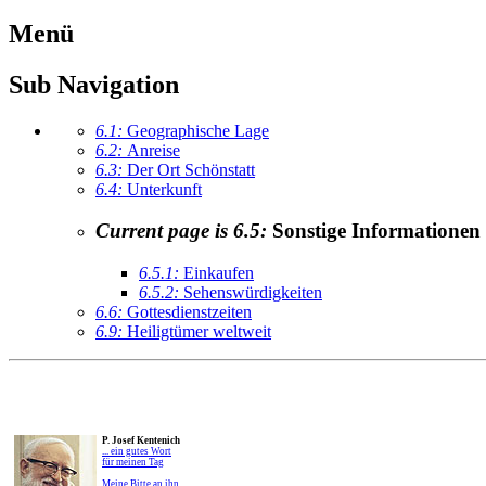
Menü
Sub Navigation
6.1:
Geographische Lage
6.2:
Anreise
6.3:
Der Ort Schönstatt
6.4:
Unterkunft
Current page is 6.5:
Sonstige Informationen
6.5.1:
Einkaufen
6.5.2:
Sehenswürdigkeiten
6.6:
Gottesdienstzeiten
6.9:
Heiligtümer weltweit
P. Josef Kentenich
... ein gutes Wort
für meinen Tag
Meine Bitte an ihn