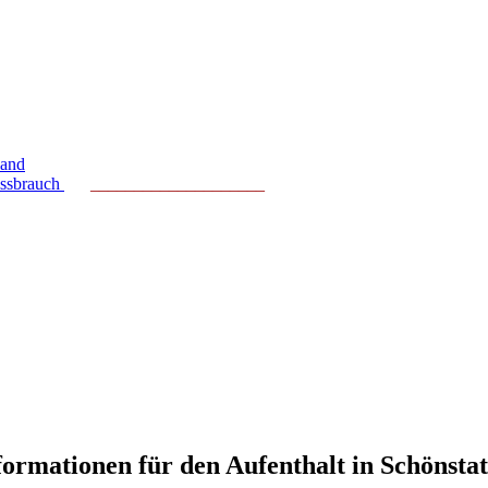
land
issbrauch
____________________
ormationen für den Aufenthalt in Schönstat