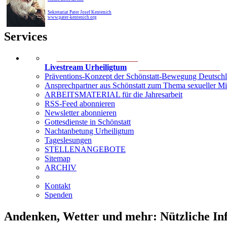
Sekretariat Pater Josef Kentenich
www.pater-kentenich.org
Services
____________________
Livestream Urheiligtum
____________________
Präventions-Konzept der Schönstatt-Bewegung Deutsch
Ansprechpartner aus Schönstatt zum Thema sexueller M
ARBEITSMATERIAL für die Jahresarbeit
RSS-Feed abonnieren
Newsletter abonnieren
Gottesdienste in Schönstatt
Nachtanbetung Urheiligtum
Tageslesungen
STELLENANGEBOTE
Sitemap
ARCHIV
Kontakt
Spenden
Andenken, Wetter und mehr: Nützliche Inf