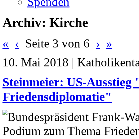
Spenden
Archiv: Kirche
«
‹
Seite 3 von 6
›
»
10. Mai 2018 | Katholikent
Steinmeier: US-Ausstieg 
Friedensdiplomatie"