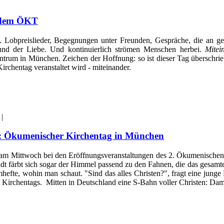
f dem ÖKT
" . Lobpreislieder, Begegnungen unter Freunden, Gespräche, die an
und der Liebe. Und kontinuierlich strömen Menschen herbei.
Mitei
entrum in München. Zeichen der Hoffnung: so ist dieser Tag überschr
rchentag veranstaltet wird - miteinander.
 |
s": Ökumenischer Kirchentag in München
die am Mittwoch bei den Eröffnungsveranstaltungen des 2. Ökumenischen
dt färbt sich sogar der Himmel passend zu den Fahnen, die das gesamt
te, wohin man schaut. "Sind das alles Christen?", fragt eine junge 
s Kirchentags. Mitten in Deutschland eine S-Bahn voller Christen: Dam