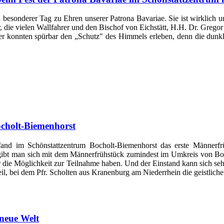
 besonderer Tag zu Ehren unserer Patrona Bavariae. Sie ist wirklich un
er, die vielen Wallfahrer und den Bischof von Eichstätt, H.H. Dr. Gre
er konnten spürbar den „Schutz" des Himmels erleben, denn die dunk
|
cholt-Biemenhorst
d im Schönstattzentrum Bocholt-Biemenhorst das erste Männerfrü
egibt man sich mit dem Männerfrühstück zumindest im Umkreis von Boc
die Möglichkeit zur Teilnahme haben. Und der Einstand kann sich seh
il, bei dem Pfr. Scholten aus Kranenburg am Niederrhein die geistlich
 neue Welt