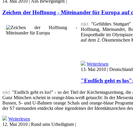
14. Mai 2010 | Aus Bewegungen |
Zeichen der Hoffnung - Miteinander für Europa au
mkf.
"Gefühltes Stuttgart
Hoffnung, Miteinander, B
Eissporthalle im Olympiaz
auf dem 2. Ökumenischen Ki
Weiterlesen
13. Mai 2010 | Deutschland
"Endlich geht es lo
mkf.
"Endlich geht es los!" - so der Titel der Kirchentagszeitung, 
Ganz München scheint in orange-blau-weiß getaucht: In der Messesta
Bussen, S- und U-Bahnen orange Schals und orange-blaue Programmhef
der S7 niemanden entdeckt ohne irgendeines der Identitätszeichen de
Weiterlesen
12. Mai 2010 | Rund ums Urheiligtum |