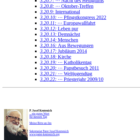
3.20.7:
··· Nacht des Heiligtums
3.20.8:
··· Oktober-Treffen
3.20.9:
International
3.20.10:
··· Pfingstkongress 2022
3.20.11:
··· Europawallfahrt
3.20.12:
Leben pur
3.20.13:
Demnächst
3.20.14:
Menschen
3.20.16:
Aus Bewegungen
3.20.17:
Jubiläum 2014
3.20.18:
Kirche
3.20.19:
··· Katholikentag
3.20.20:
··· Papstbesuch 2011
3.20.21:
··· Weltjugendtag
3.20.22:
··· Priesterjahr 2009/10
P. Josef Kentenich
... ein gutes Wort
für meinen Tag
Meine Bitte an ihn
Sekretariat Pater Josef Kentenich
www.pater-kentenich.org