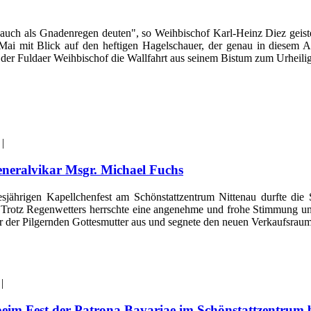
 auch als Gnadenregen deuten", so Weihbischof Karl-Heinz Diez geis
 Mai mit Blick auf den heftigen Hagelschauer, der genau in diesem Au
 der Fuldaer Weihbischof die Wallfahrt aus seinem Bistum zum Urheilig
 |
eneralvikar Msgr. Michael Fuchs
jährigen Kapellchenfest am Schönstattzentrum Nittenau durfte die
Trotz Regenwetters herrschte eine angenehme und frohe Stimmung unt
r der Pilgernden Gottesmutter aus und segnete den neuen Verkaufsraum
 |
beim Fest der Patrona Bavariae im Schönstattzentrum 