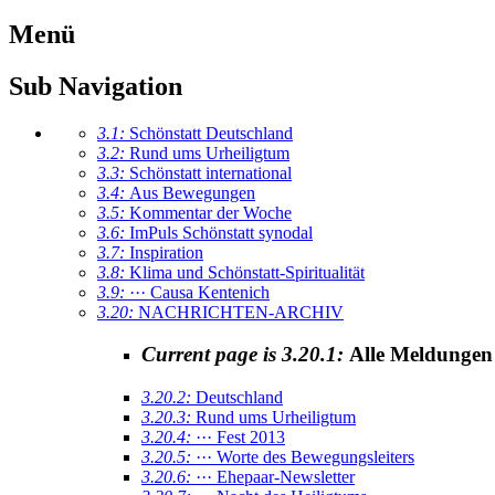
Menü
Sub Navigation
3.1:
Schönstatt Deutschland
3.2:
Rund ums Urheiligtum
3.3:
Schönstatt international
3.4:
Aus Bewegungen
3.5:
Kommentar der Woche
3.6:
ImPuls Schönstatt synodal
3.7:
Inspiration
3.8:
Klima und Schönstatt-Spiritualität
3.9:
··· Causa Kentenich
3.20:
NACHRICHTEN-ARCHIV
Current page is 3.20.1:
Alle Meldungen
3.20.2:
Deutschland
3.20.3:
Rund ums Urheiligtum
3.20.4:
··· Fest 2013
3.20.5:
··· Worte des Bewegungsleiters
3.20.6:
··· Ehepaar-Newsletter